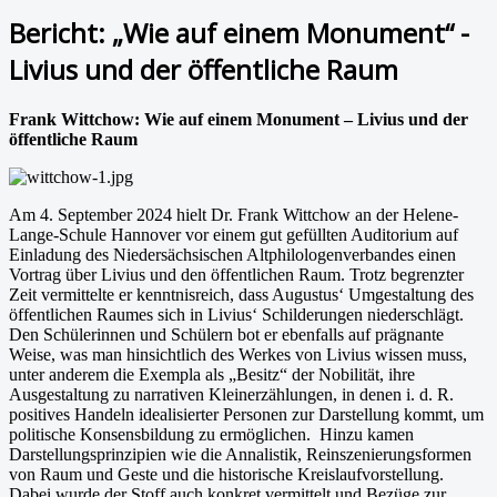
Bericht: „Wie auf einem Monument“ -
Livius und der öffentliche Raum
Frank Wittchow: Wie auf einem Monument – Livius und der
öffentliche Raum
Am 4. September 2024 hielt Dr. Frank Wittchow an der Helene-
Lange-Schule Hannover vor einem gut gefüllten Auditorium auf
Einladung des Niedersächsischen Altphilologenverbandes einen
Vortrag über Livius und den öffentlichen Raum. Trotz begrenzter
Zeit vermittelte er kenntnisreich, dass Augustus‘ Umgestaltung des
öffentlichen Raumes sich in Livius‘ Schilderungen niederschlägt.
Den Schülerinnen und Schülern bot er ebenfalls auf prägnante
Weise, was man hinsichtlich des Werkes von Livius wissen muss,
unter anderem die Exempla als „Besitz“ der Nobilität, ihre
Ausgestaltung zu narrativen Kleinerzählungen, in denen i. d. R.
positives Handeln idealisierter Personen zur Darstellung kommt, um
politische Konsensbildung zu ermöglichen. Hinzu kamen
Darstellungsprinzipien wie die Annalistik, Reinszenierungsformen
von Raum und Geste und die historische Kreislaufvorstellung.
Dabei wurde der Stoff auch konkret vermittelt und Bezüge zur