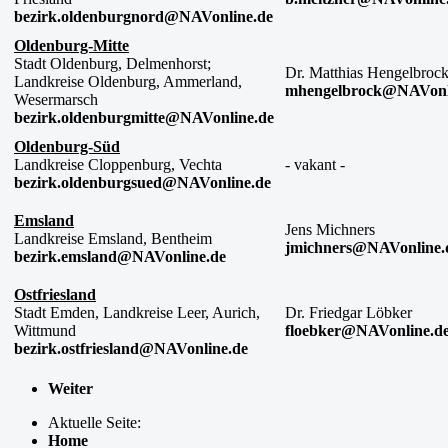
bezirk.oldenburgnord@NAVonline.de
Oldenburg-Mitte
Stadt Oldenburg, Delmenhorst;
Dr. Matthias Hengelbroc
Landkreise Oldenburg, Ammerland,
mhengelbrock@NAVonl
Wesermarsch
bezirk.oldenburgmitte@NAVonline.de
Oldenburg-Süd
Landkreise Cloppenburg, Vechta
- vakant -
bezirk.oldenburgsued@NAVonline.de
Emsland
Jens Michners
Landkreise Emsland, Bentheim
jmichners@NAVonline.
bezirk.emsland@NAVonline.de
Ostfriesland
Stadt Emden, Landkreise Leer, Aurich,
Dr. Friedgar Löbker
Wittmund
floebker@NAVonline.d
bezirk.ostfriesland@NAVonline.de
Weiter
Aktuelle Seite:
Home