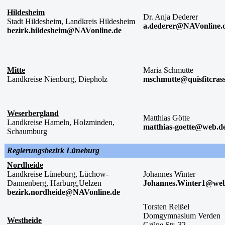
Hildesheim
Dr. Anja Dederer
Stadt Hildesheim, Landkreis Hildesheim
a.dederer@NAVonline.
bezirk.hildesheim@NAVonline.de
Mitte
Maria Schmutte
Landkreise Nienburg, Diepholz
mschmutte@quisfitcrass
Weserbergland
Matthias Götte
Landkreise Hameln, Holzminden,
matthias-goette@web.d
Schaumburg
Regierungsbezirk Lüneburg
Nordheide
Landkreise Lüneburg, Lüchow-
Johannes Winter
Dannenberg, Harburg,Uelzen
Johannes.Winter1@web
bezirk.nordheide@NAVonline.de
Torsten Reißel
Domgymnasium Verden
Westheide
Grüne Str. 32