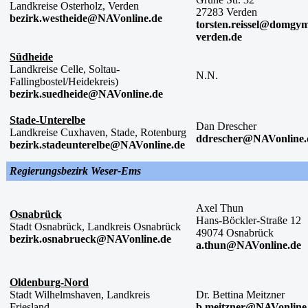
Landkreise Osterholz, Verden
27283 Verden
bezirk.westheide@NAVonline.de
torsten.reissel@domgy
verden.de
Südheide
Landkreise Celle, Soltau-
N.N.
Fallingbostel/Heidekreis)
bezirk.suedheide@NAVonline.de
Stade-Unterelbe
Dan Drescher
Landkreise Cuxhaven, Stade, Rotenburg
ddrescher@NAVonline.
bezirk.stadeunterelbe@NAVonline.de
Regierungsbezirk Weser-Ems
Axel Thun
Osnabrück
Hans-Böckler-Straße 12
Stadt Osnabrück, Landkreis Osnabrück
49074 Osnabrück
bezirk.osnabrueck@NAVonline.de
a.thun@NAVonline.de
Oldenburg-Nord
Stadt Wilhelmshaven, Landkreis
Dr. Bettina Meitzner
Friesland
b.meitzner@NAVonline