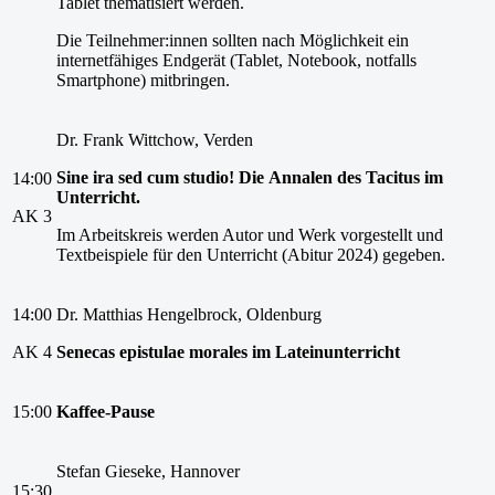
Tablet thematisiert werden.
Die Teilnehmer:innen sollten nach Möglichkeit ein
internetfähiges Endgerät (Tablet, Notebook, notfalls
Smartphone) mitbringen.
Dr. Frank Wittchow, Verden
Sine
ira
sed
cum
studio!
Die
Annalen
des
Tacitus
im
14:00
Unterricht.
AK 3
Im Arbeitskreis werden Autor und Werk vorgestellt und
Textbeispiele für den Unterricht (Abitur 2024) gegeben.
14:00
Dr. Matthias Hengelbrock, Oldenburg
AK 4
Senecas
epistulae
morales
im
Lateinunterricht
15:00
Kaffee-
Pause
Stefan Gieseke, Hannover
15:30