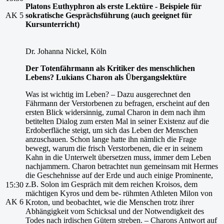
Platons
Euthyphron
als
erste
Lektüre
-
Beispiele
für
AK 5
sokratische
Gesprächsführung
(auch
geeignet
für
Kursunterricht)
Dr. Johanna Nickel, Köln
Der
Totenfährmann
als
Kritiker
des
menschlichen
Lebens?
Lukians
Charon
als
Übergangslektüre
Was ist wichtig im Leben? – Dazu ausgerechnet den
Fährmann der Verstorbenen zu befragen, erscheint auf den
ersten Blick widersinnig, zumal Charon in dem nach ihm
betitelten Dialog zum ersten Mal in seiner Existenz auf die
Erdoberfläche steigt, um sich das Leben der Menschen
anzuschauen. Schon lange hatte ihn nämlich die Frage
bewegt, warum die frisch Verstorbenen, die er in seinem
Kahn in die Unterwelt übersetzen muss, immer dem Leben
nachjammern. Charon betrachtet nun gemeinsam mit Hermes
die Geschehnisse auf der Erde und auch einige Prominente,
z.B. Solon im Gespräch mit dem reichen Kroisos, dem
15:30
mächtigen Kyros und dem be- rühmten Athleten Milon von
AK 6
Kroton, und beobachtet, wie die Menschen trotz ihrer
Abhängigkeit vom Schicksal und der Notwendigkeit des
Todes nach irdischen Gütern streben. – Charons Antwort auf