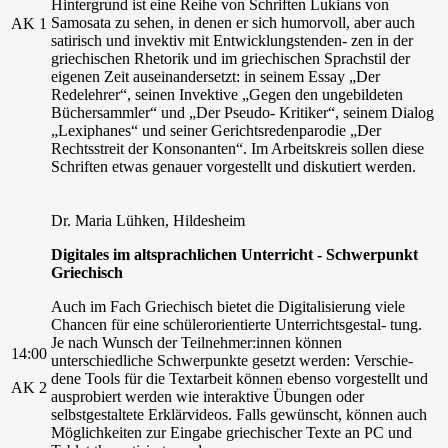
Hintergrund ist eine Reihe von Schriften Lukians von
Samosata zu sehen, in denen er sich humorvoll, aber auch
AK 1
satirisch und invektiv mit Entwicklungstenden- zen in der
griechischen Rhetorik und im griechischen Sprachstil der
eigenen Zeit auseinandersetzt: in seinem Essay „Der
Redelehrer“, seinen Invektive „Gegen den ungebildeten
Büchersammler“ und „Der Pseudo- Kritiker“, seinem Dialog
„Lexiphanes“ und seiner Gerichtsredenparodie „Der
Rechtsstreit der Konsonanten“. Im Arbeitskreis sollen diese
Schriften etwas genauer vorgestellt und diskutiert werden.
Dr. Maria Lühken, Hildesheim
Digitales
im
altsprachlichen
Unterricht
-
Schwerpunkt
Griechisch
Auch im Fach Griechisch bietet die Digitalisierung viele
Chancen für eine schülerorientierte Unterrichtsgestal- tung.
Je nach Wunsch der Teilnehmer:innen können
14:00
unterschiedliche Schwerpunkte gesetzt werden: Verschie-
dene Tools für die Textarbeit können ebenso vorgestellt und
AK 2
ausprobiert werden wie interaktive Übungen oder
selbstgestaltete Erklärvideos. Falls gewünscht, können auch
Möglichkeiten zur Eingabe griechischer Texte an PC und